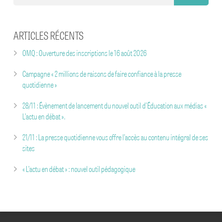
LA PRESSE QUOTIDIENNE CONTRE LES FAKE NEWS
ARTICLES RÉCENTS
#DEMAINLAPRESSE
OMQ : Ouverture des inscriptions le 16 août 2026
Campagne « 2 millions de raisons de faire confiance à la presse
quotidienne »
28/11 : Évènement de lancement du nouvel outil d’Éducation aux médias «
L’actu en débat ».
21/11 : La presse quotidienne vous offre l’accès au contenu intégral de ses
sites
« L’actu en débat » : nouvel outil pédagogique