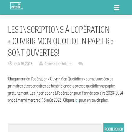
ACCUEIL
LES INSCRIPTIONS À L’OPÉRATION
LA PRESSE.BE
« OUVRIR MON QUOTIDIEN PAPIER »
OMQ
SONT OUVERTES!
MISSIONS
MEMBRES
CAMPAGNES DE COMMUNICATION
OUVRIR MON QUOTIDIEN PAPIER
août 16, 2023
Georgia Lambillotte
LIENS
EVÈNEMENT
OUVRIR MON QUOTIDIEN NUMÉRIQUE
2 MILLIONS DE RAISONS DE FAIRE CONFIANCE À LA PRESSE
OMQ PAPIER : ACCÈS NUMÉRIQUE – PROF-RELAIS
Chaque année, l’opération « Ouvrir Mon Quotidien » permet aux écoles
QUOTIDIENNE
primaires et secondaires de bénéficier de la presse quotidienne papier
CONTACT
ACTUALITÉS
RESSOURCES PÉDAGOGIQUES
gratuitement. Les inscriptions à l’opération pour l’année scolaire 2023-2024
21/11 : ACCÈS OFFERT AUX SITES DE PRESSE QUOTIDIENNE
ont démarré mercredi 16 août 2023. Cliquez
ici
pour en savoir plus.
COLLÈGE D’ADMINISTRATION
ÉQUIPE
LA PRESSE QUOTIDIENNE, PLUS QUE JAMAIS ESSENTIELLE
LA VALEUR DE L’INFO – MARRE DES BRASSEURS D’AIR