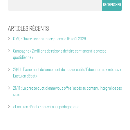
LA PRESSE QUOTIDIENNE CONTRE LES FAKE NEWS
#DEMAINLAPRESSE
ARTICLES RÉCENTS
OMQ : Ouverture des inscriptions le 16 août 2026
Campagne « 2 millions de raisons de faire confiance à la presse
quotidienne »
28/11 : Évènement de lancement du nouvel outil d’Éducation aux médias «
L’actu en débat ».
21/11 : La presse quotidienne vous offre l’accès au contenu intégral de ses
sites
« L’actu en débat » : nouvel outil pédagogique