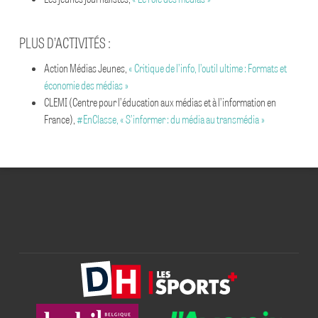
LA PRESSE QUOTIDIENNE CONTRE LES FAKE NEWS
PLUS D’ACTIVITÉS :
#DEMAINLAPRESSE
Action Médias Jeunes,
« Critique de l’info, l’outil ultime : Formats et
économie des médias »
CLEMI (Centre pour l’éducation aux médias et à l’information en
France),
#EnClasse,
« S’informer : du média au transmédia »