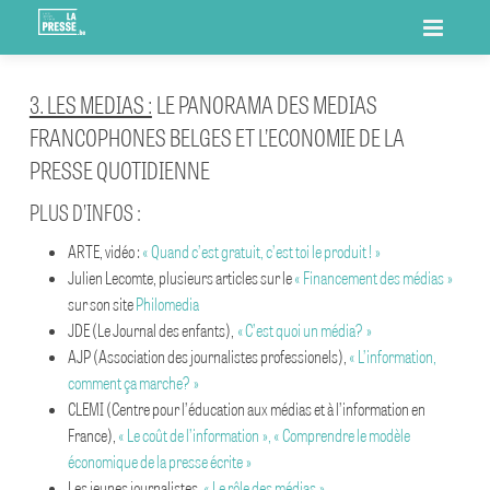
ACCUEIL
3. LES MEDIAS :
LE PANORAMA DES MEDIAS
LA PRESSE.BE
FRANCOPHONES BELGES ET L’ECONOMIE DE LA
PRESSE QUOTIDIENNE
OMQ
MISSIONS
PLUS D’INFOS :
MEMBRES
CAMPAGNES DE COMMUNICATION
OUVRIR MON QUOTIDIEN PAPIER
ARTE, vidéo :
« Quand c’est gratuit, c’est toi le produit ! »
Julien Lecomte, plusieurs articles sur le
« Financement des médias »
LIENS
EVÈNEMENT
OUVRIR MON QUOTIDIEN NUMÉRIQUE
2 MILLIONS DE RAISONS DE FAIRE CONFIANCE À LA PRESSE
OMQ PAPIER : ACCÈS NUMÉRIQUE – PROF-RELAIS
sur son site
Philomedia
QUOTIDIENNE
JDE (Le Journal des enfants),
« C’est quoi un média? »
CONTACT
ACTUALITÉS
RESSOURCES PÉDAGOGIQUES
AJP (Association des journalistes professionels),
« L’information,
21/11 : ACCÈS OFFERT AUX SITES DE PRESSE QUOTIDIENNE
comment ça marche? »
COLLÈGE D’ADMINISTRATION
ÉQUIPE
CLEMI (Centre pour l’éducation aux médias et à l’information en
LA PRESSE QUOTIDIENNE, PLUS QUE JAMAIS ESSENTIELLE
France),
« Le coût de l’information »,
« Comprendre le modèle
économique de la presse écrite »
LA VALEUR DE L’INFO – MARRE DES BRASSEURS D’AIR
Les jeunes journalistes,
« Le rôle des médias »