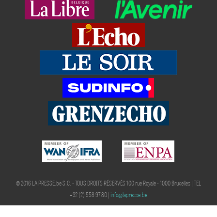
LA PRESSE QUOTIDIENNE CONTRE LES FAKE NEWS
#DEMAINLAPRESSE
© 2016 LA PRESSE.be S.C. - TOUS DROITS RÉSERVÉS 100 rue Royale - 1000 Bruxelles | TEL
+32 (2) 558 97 80 |
info@lapresse.be