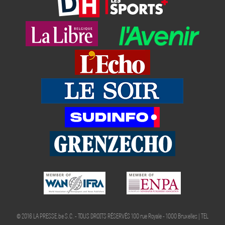
© 2016 LA PRESSE.be S.C. - TOUS DROITS RÉSERVÉS 100 rue Royale - 1000 Bruxelles | TEL