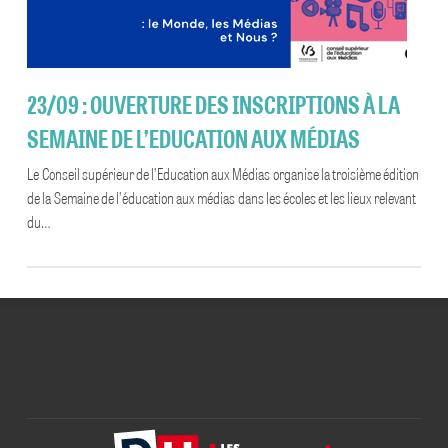
23/09 : OUVERTURE DES INSCRIPTIONS À LA
SEMAINE DE L’EDUCATION AUX MÉDIAS
Le Conseil supérieur de l’Education aux Médias organise la troisième édition
de la Semaine de l’éducation aux médias dans les écoles et les lieux relevant
du…