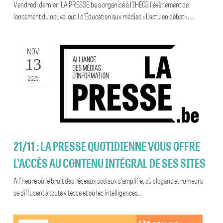
Vendredi dernier, LA PRESSE.be a organisé à l’IHECS l’évènement de
lancement du nouvel outil d’Éducation aux médias « L’actu en débat ».…
NOV
13
2025
21/11 : LA PRESSE QUOTIDIENNE VOUS OFFRE
L’ACCÈS AU CONTENU INTÉGRAL DE SES SITES
A l’heure où le bruit des réseaux sociaux s’amplifie, où slogans et rumeurs
se diffusent à toute vitesse et où les intelligences…