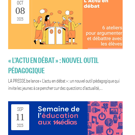
OCT
08
2025
« L’ACTU EN DÉBAT » : NOUVEL OUTIL
PÉDAGOGIQUE
LA PRESSE.be lance « L’actu en débat » : un nouvel outil pédagogique qui
invite les jeunes à se pencher sur des questions d’actualité,…
SEP
11
2025